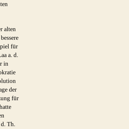
aten
r alten
 bessere
piel für
aa a. d.
r in
okratie
lution
age der
zung für
hatte
en
 d. Th.