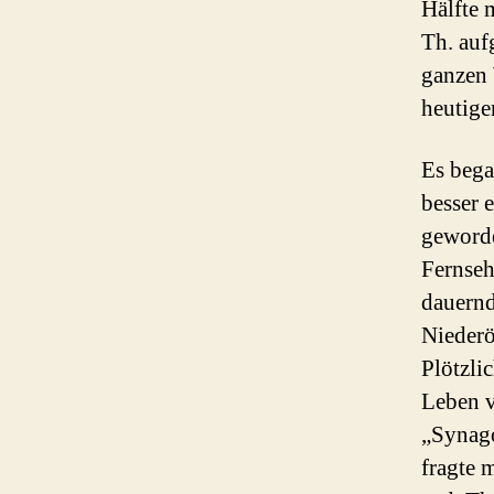
Hälfte 
Th. auf
ganzen 
heutige
Es began
besser 
geworde
Fernseh
dauernd
Niederö
Plötzli
Leben v
„Synago
fragte 