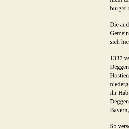
burger 
Die and
Gemeind
sich hi
1337 ve
Deggend
Hostien
niederg
ihr Hab
Deggend
Bayern,
So vers