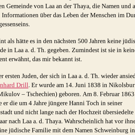
en Gemeinde von Laa an der Thaya, die Namen und a
 Informationen über das Leben der Menschen im Du
gessenseins.
int als hätte es in den nächsten 500 Jahren keine jüdi
e in Laa a. d. Th. gegeben. Zumindest ist sie in kei
t erwähnt, das mir bekannt ist.
r ersten Juden, der sich in Laa a. d. Th. wieder ansie
nhard Drill
. Er wurde am 14. Juni 1838 in Nikolsbu
Mikulov – Tschechien) geboren. Am 8. Februar 1863
te er die um 4 Jahre jüngere Hanni Toch in seiner
stadt und nicht lange nach der Hochzeit übersiedelte
aar nach Laa a. d. Thaya. Wahrscheinlich hat vor ihn
ine jüdische Familie mit dem Namen Schweinburg in