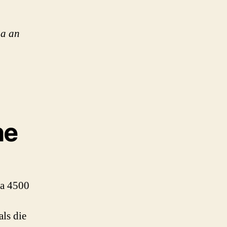
aa an
he
wa 4500
als die