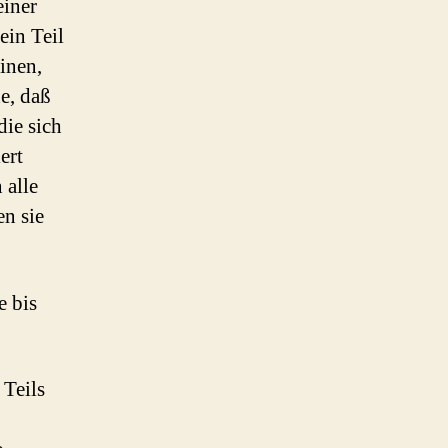
einer
ein Teil
inen,
de, daß
die sich
ert
 alle
n sie
e bis
 Teils