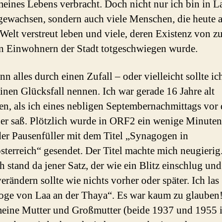
meines Lebens verbracht. Doch nicht nur ich bin in La
gewachsen, sondern auch viele Menschen, die heute a
Welt verstreut leben und viele, deren Existenz von zu
n Einwohnern der Stadt totgeschwiegen wurde.
n alles durch einen Zufall – oder vielleicht sollte ic
einen Glücksfall nennen. Ich war gerade 16 Jahre alt
n, als ich eines nebligen Septembernachmittags vor
er saß. Plötzlich wurde in ORF2 ein wenige Minuten
er Pausenfüller mit dem Titel „Synagogen in
sterreich“ gesendet. Der Titel machte mich neugierig
ch stand da jener Satz, der wie ein Blitz einschlug un
erändern sollte wie nichts vorher oder später. Ich las
ge von Laa an der Thaya“. Es war kaum zu glauben!
meine Mutter und Großmutter (beide 1937 und 1955 