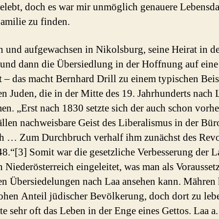
gelebt, doch es war mir unmöglich genauere Lebensd
Familie zu finden.
 und aufgewachsen in Nikolsburg, seine Heirat in de
und dann die Übersiedlung in der Hoffnung auf eine
 – das macht Bernhard Drill zu einem typischen Beis
en Juden, die in der Mitte des 19. Jahrhunderts nach L
en. „Erst nach 1830 setzte sich der auch schon vorhe
ällen nachweisbare Geist des Liberalismus in der Bür
h … Zum Durchbruch verhalf ihm zunächst des Revo
8.“[3] Somit war die gesetzliche Verbesserung der L
n Niederösterreich eingeleitet, was man als Vorausset
ten Übersiedelungen nach Laa ansehen kann. Mähren 
ohen Anteil jüdischer Bevölkerung, doch dort zu leb
te sehr oft das Leben in der Enge eines Gettos. Laa a.