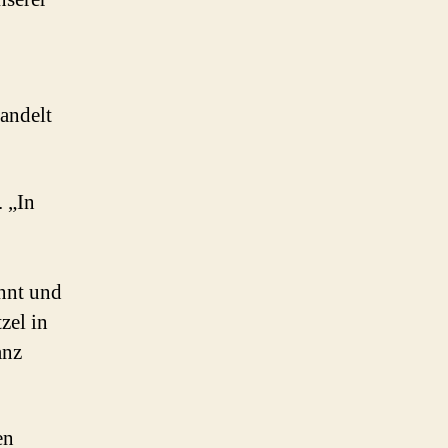
handelt
. „In
nnt und
zel in
anz
en