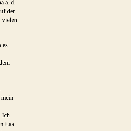
a a. d.
uf der
 vielen
h es
 dem
.
d mein
 Ich
in Laa