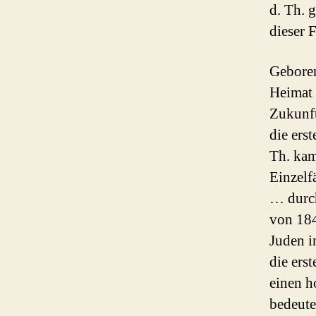
d. Th. 
dieser 
Geboren
Heimat 
Zukunft
die erst
Th. kam
Einzelf
… durc
von 184
Juden i
die ers
einen h
bedeute