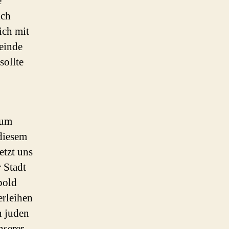
e
ich
ich mit
meinde
sollte
aum
diesem
etzt uns
r Stadt
pold
erleihen
n juden
nserer