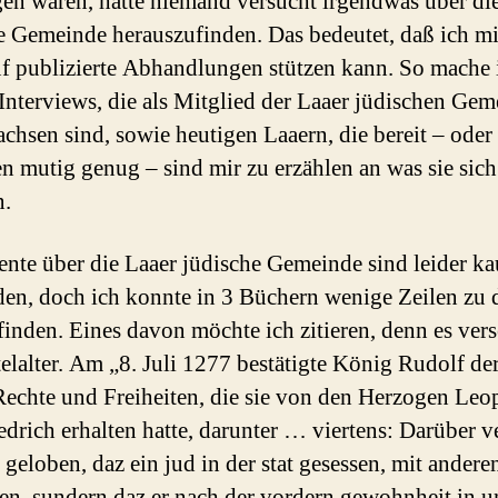
en waren, hatte niemand versucht irgendwas über di
e Gemeinde herauszufinden. Das bedeutet, daß ich m
uf publizierte Abhandlungen stützen kann. So mache 
Interviews, die als Mitglied der Laaer jüdischen Ge
chsen sind, sowie heutigen Laaern, die bereit – oder 
en mutig genug – sind mir zu erzählen an was sie sich
n.
te über die Laaer jüdische Gemeinde sind leider k
en, doch ich konnte in 3 Büchern wenige Zeilen zu 
inden. Eines davon möchte ich zitieren, denn es vers
telalter. Am „8. Juli 1277 bestätigte König Rudolf de
 Rechte und Freiheiten, die sie von den Herzogen Leo
edrich erhalten hatte, darunter … viertens: Darüber v
 geloben, daz ein jud in der stat gesessen, mit andere
ien, sundern daz er nach der vordern gewohnheit in u