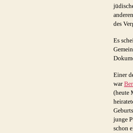
jüdisch
anderen
des Ver
Es sche
Gemeind
Dokumen
Einer de
war
Ber
(heute 
heirate
Geburts
junge P
schon e