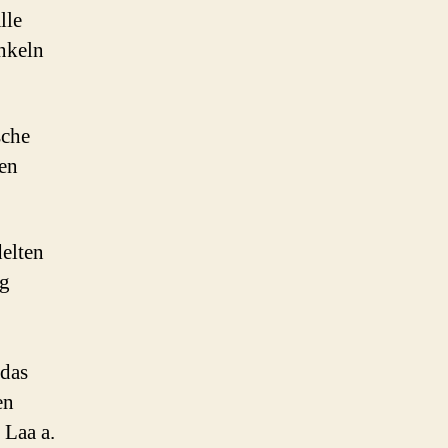
lle
nkeln
sche
nen
delten
rg
 das
en
 Laa a.