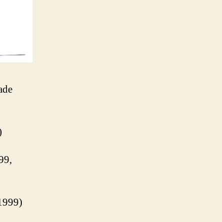
ade
)
99,
1999)