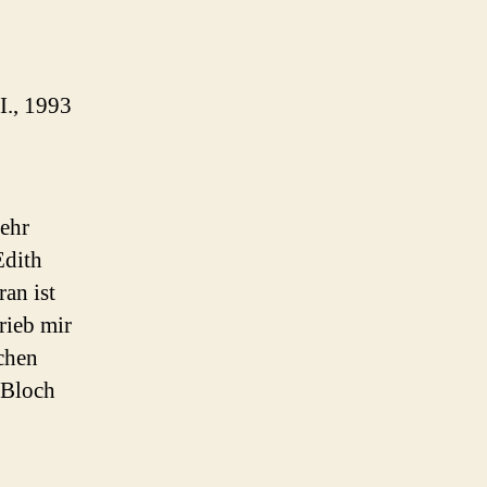
I., 1993
sehr
Edith
an ist
rieb mir
uchen
 Bloch