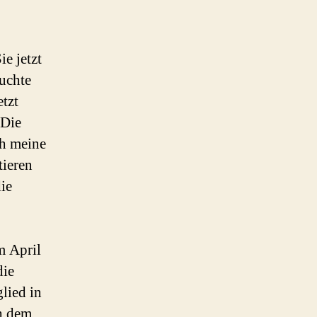
e jetzt
suchte
etzt
 Die
ch meine
tieren
die
m April
die
lied in
ch dem