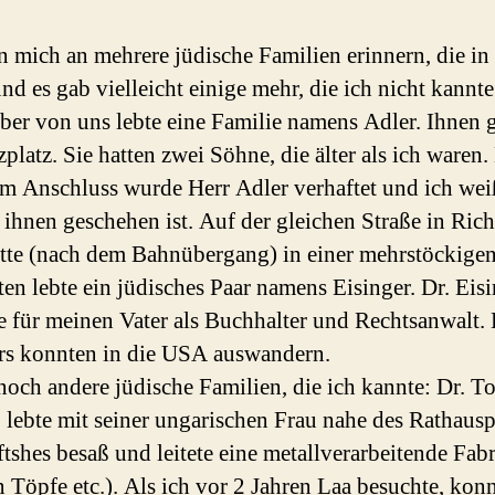
n mich an mehrere jüdische Familien erinnern, die in
nd es gab vielleicht einige mehr, die ich nicht kannte
er von uns lebte eine Familie namens Adler. Ihnen 
platz. Sie hatten zwei Söhne, die älter als ich waren.
m Anschluss wurde Herr Adler verhaftet und ich weiß
 ihnen geschehen ist. Auf der gleichen Straße in Ric
tte (nach dem Bahnübergang) in einer mehrstöckigen
ten lebte ein jüdisches Paar namens Eisinger. Dr. Eis
te für meinen Vater als Buchhalter und Rechtsanwalt.
rs konnten in die USA auswandern.
noch andere jüdische Familien, die ich kannte: Dr. To
 lebte mit seiner ungarischen Frau nahe des Rathausp
ftshes besaß und leitete eine metallverarbeitende Fabr
 Töpfe etc.). Als ich vor 2 Jahren Laa besuchte, konn