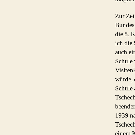
Zur Zei
Bundesr
die 8. 
ich die 
auch ei
Schule 
Visiten
würde, 
Schule 
Tschech
beenden
1939 na
Tschech
einem K