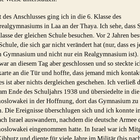
t des Anschlusses ging ich in die 6. Klasse des
ealgymnasiums in Laa an der Thaya. Ich sehe, dass Si
Klasse der gleichen Schule besuchen. Vor 2 Jahren be
Schule, die sich gar nicht verändert hat (nur, dass es j
n Gymnasium und nicht nur ein Realgymnasium ist).
war an diesem Tag aber geschlossen und so steckte i
karte an die Tür und hoffte, dass jemand mich kontak
es ist aber nichts dergleichen geschehen. Ich verließ 
am Ende des Schuljahrs 1938 und übersiedelte in die
oslowakei in der Hoffnung, dort das Gymnasium zu
. Die Ereignisse überschlugen sich und ich konnte i
ch Israel auswandern, nachdem die deutsche Armee 
oslowakei eingenommen hatte. In Israel war ich Mitg
ibbutz und diente für viele Jahre im Militär (bis na