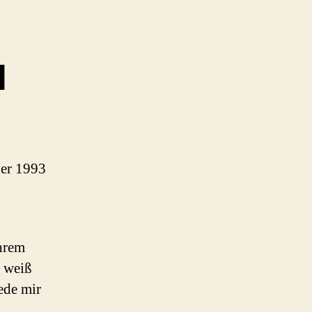
l
ber 1993
hrem
h weiß
jede mir