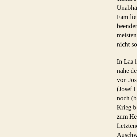
Unabhän
Familie
beenden
meisten
nicht s
In Laa l
nahe de
von Jos
(Josef 
noch (b
Krieg b
zum Her
Letzten
Auschwi