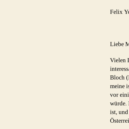
Felix Y
Liebe 
Vielen 
interes
Bloch (
meine i
vor ein
würde. 
ist, un
Österre