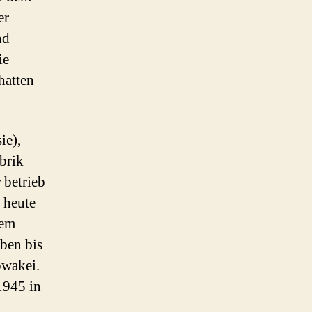
er
nd
ie
hatten
ie),
brik
 betrieb
 heute
dem
eben bis
owakei.
1945 in