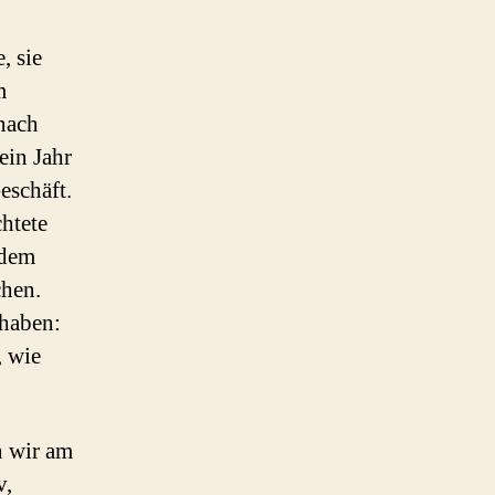
, sie
m
nach
ein Jahr
eschäft.
chtete
 dem
chen.
 haben:
, wie
n wir am
v,