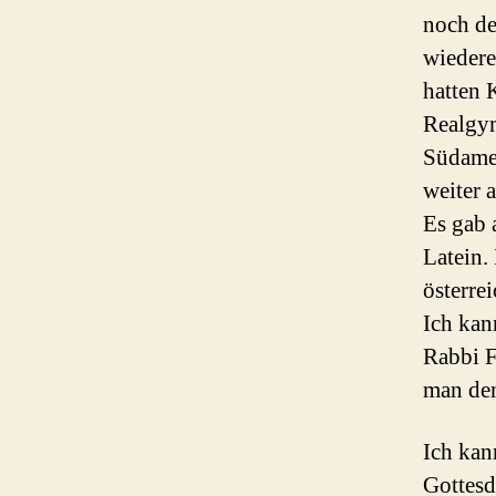
noch de
wiedere
hatten 
Realgym
Südamer
weiter 
Es gab 
Latein.
österre
Ich kan
Rabbi F
man den
Ich kan
Gottesd