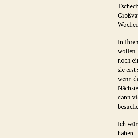
Tschech
Großvat
Wochen
In Ihre
wollen.
noch ei
sie ers
wenn da
Nächste
dann vie
besuche
Ich wün
haben.