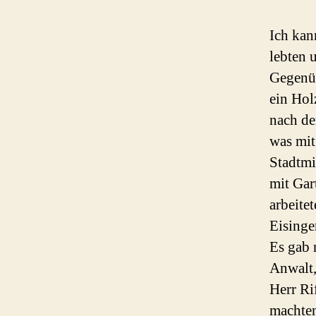
Ich kan
lebten u
Gegenüb
ein Holz
nach de
was mit
Stadtmi
mit Gar
arbeite
Eisinge
Es gab 
Anwalt,
Herr Ri
machten