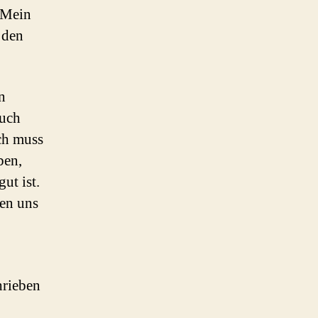
 Mein
 den
n
auch
ich muss
ben,
ut ist.
ten uns
hrieben