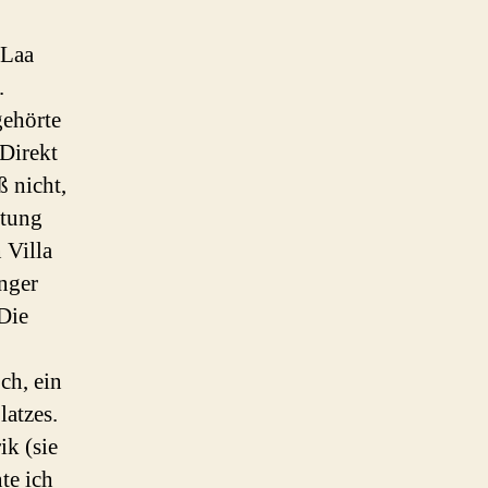
 Laa
.
gehörte
 Direkt
 nicht,
htung
 Villa
inger
 Die
ch, ein
latzes.
ik (sie
te ich