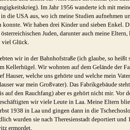
gigkeitskrieg). Im Jahr 1956 wanderte ich mit mein
 in die USA aus, wo ich meine Studien aufnehmen u
 konnte. Wir haben drei Kinder und sieben Enkel. D
 österreichischen Juden, darunter auch meine Eltern, 
o viel Glück.
ebten wir in der Bahnhofstraße (ich glaube, so heißt s
m Kellerhügel. Wir wohnten auf dem Gelände der Fa
ef Hauser, welche uns gehörte und welche mein Vater
Hauser war mein Großvater). Das Fabrikgebäude steht
is auf den Rauchfang) aber es gehört nicht mir. Vor 
eschäftigten wir viele Leute in Laa. Meine Eltern bli
bst 1938 in Laa und gingen dann in die Tschechosl
dlich wurden sie nach Theresienstadt deportiert und 
tz ermordet.