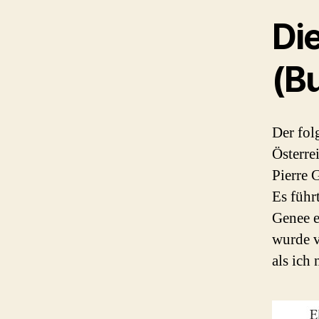
Di
(B
Der fol
Österre
Pierre 
Es führ
Genee e
wurde v
als ich