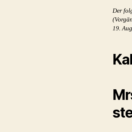
Der fol
(Vorgän
19. Aug
Kal
Mr
ste