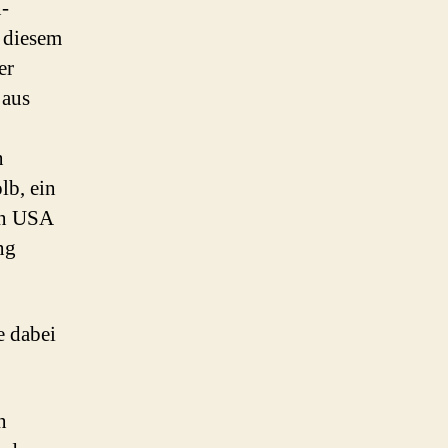
-
t diesem
er
 aus
n
lb, ein
den USA
ng
e dabei
n