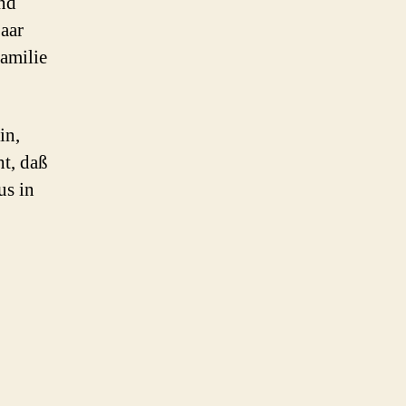
end
aar
amilie
in,
ht, daß
us in