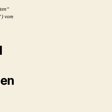
hten“
“) vom
l
men