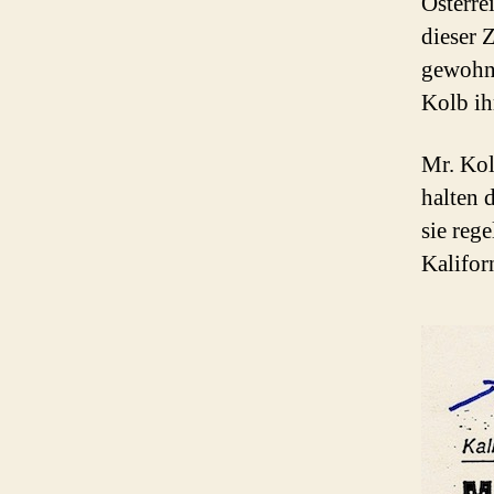
Österre
dieser 
gewohnt
Kolb ih
Mr. Kol
halten 
sie reg
Kalifor