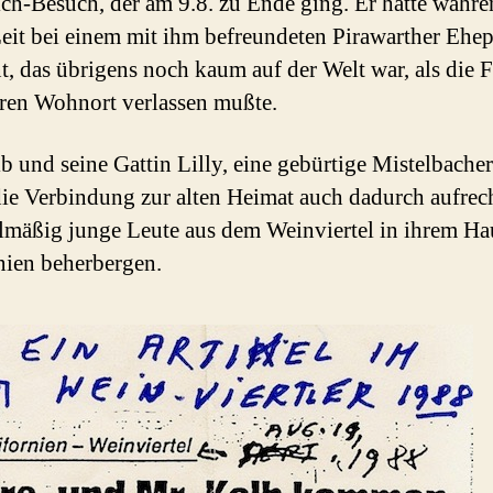
ich-Besuch, der am 9.8. zu Ende ging. Er hatte währ
Zeit bei einem mit ihm befreundeten Pirawarther Ehep
, das übrigens noch kaum auf der Welt war, als die F
ren Wohnort verlassen mußte.
b und seine Gattin Lilly, eine gebürtige Mistelbacher
die Verbindung zur alten Heimat auch dadurch aufrec
elmäßig junge Leute aus dem Weinviertel in ihrem Ha
nien beherbergen.