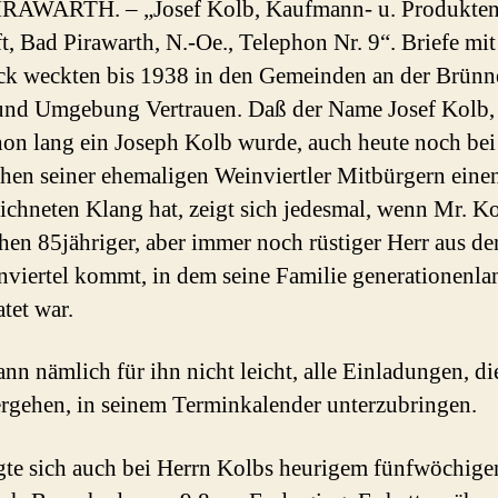
RAWARTH. – „Josef Kolb, Kaufmann- u. Produkten
t, Bad Pirawarth, N.-Oe., Telephon Nr. 9“. Briefe mi
k weckten bis 1938 in den Gemeinden an der Brünn
und Umgebung Vertrauen. Daß der Name Josef Kolb,
on lang ein Joseph Kolb wurde, auch heute noch bei
chen seiner ehemaligen Weinviertler Mitbürgern eine
ichneten Klang hat, zeigt sich jedesmal, wenn Mr. Ko
hen 85jähriger, aber immer noch rüstiger Herr aus 
nviertel kommt, in dem seine Familie generationenla
tet war.
dann nämlich für ihn nicht leicht, alle Einladungen, di
ergehen, in seinem Terminkalender unterzubringen.
gte sich auch bei Herrn Kolbs heurigem fünfwöchige