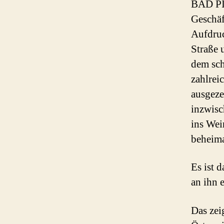
BAD PI
Geschäf
Aufdruc
Straße 
dem sch
zahlrei
ausgeze
inzwisc
ins Wei
beheima
Es ist 
an ihn 
Das zei