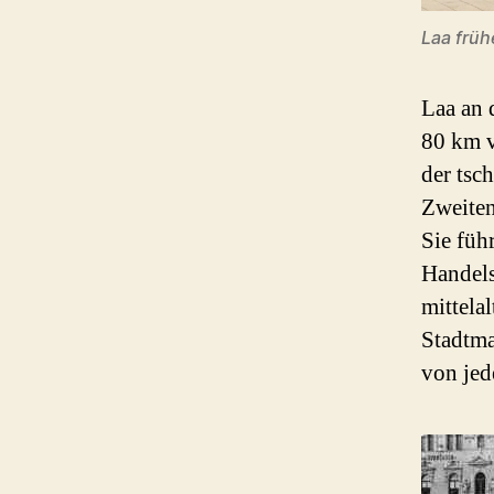
Laa früh
Laa an 
80 km v
der tsc
Zweiten
Sie füh
Handels
mittela
Stadtma
von jed