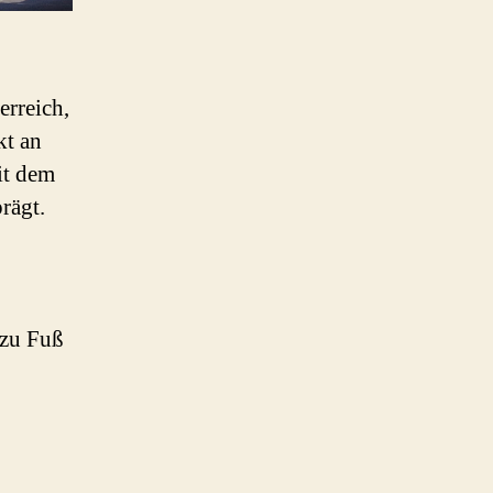
erreich,
kt an
it dem
rägt.
 zu Fuß