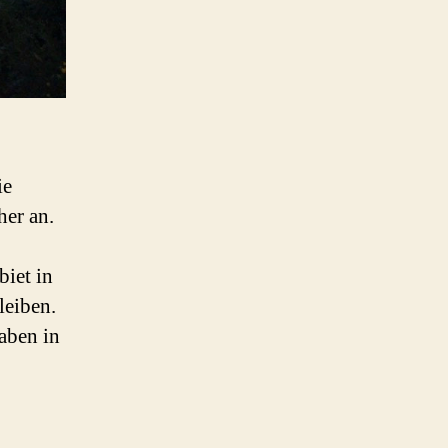
ie
her an.
iet in
leiben.
haben in