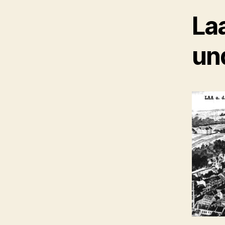
La
un