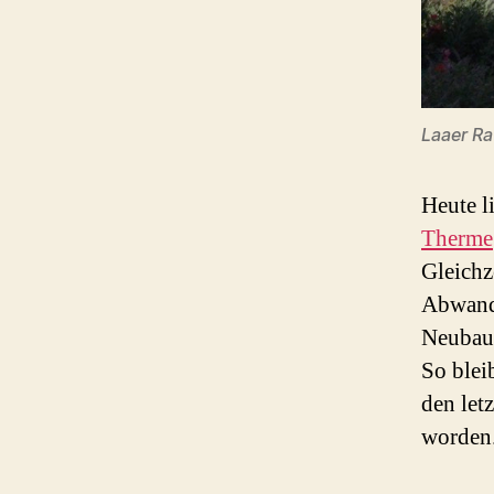
Laaer Ra
Heute l
Therme
Gleichze
Abwande
Neubaut
So blei
den let
worden