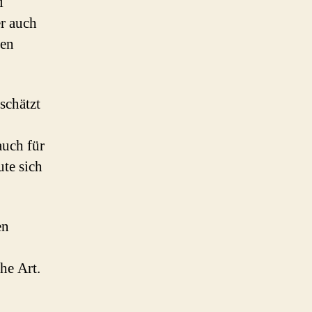
i
er auch
ten
schätzt
auch für
ute sich
en
he Art.