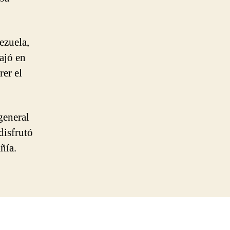
ezuela,
ajó en
rer el
general
disfrutó
ñía.