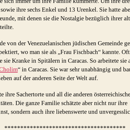
ie sich immer um ihre Familie kümmerte. Um ihre dre
 sowie ihre sechs Enkel und 13 Urenkel. Sie hatte ab
reunde, mit denen sie die Nostalgie bezüglich ihrer al
eilte.
de von der Venezuelanischen jüdischen Gemeinde ge
pektiert, wo man sie als „Frau Fischbach“ kannte. Oft
e sie Kranke in Spitälern in Caracas. So arbeitete sie 
 Cholim
“ in Caracas. Sie war sehr unabhängig und ba
Leben auf der anderen Seite der Welt auf.
te ihre Sachertorte und all die anderen österreichisch
itäten. Die ganze Familie schätzte aber nicht nur ihre
st, sondern auch ihre liebenswerte und unvergesslic
**************************************