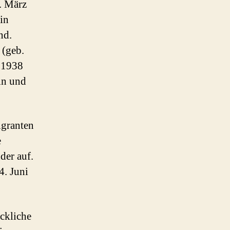
. März
 in
nd.
 (geb.
i 1938
in und
igranten
e
der auf.
4. Juni
ückliche