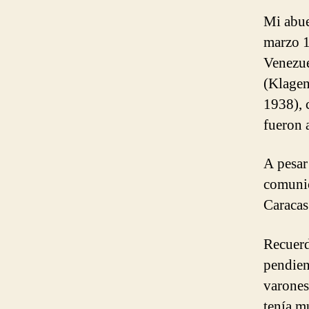
Mi abue
marzo 1
Venezue
(Klagen
1938), 
fueron 
A pesar
comunic
Caracas
Recuerd
pendien
varones
tenía m