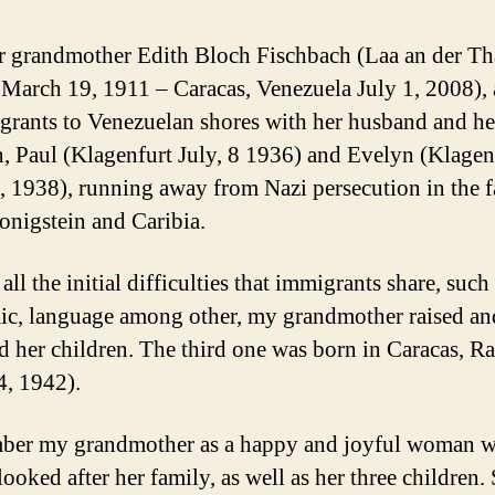
 grandmother Edith Bloch Fischbach (Laa an der Th
 March 19, 1911 – Caracas, Venezuela July 1, 2008), 
grants to Venezuelan shores with her husband and he
n, Paul (Klagenfurt July, 8 1936) and Evelyn (Klagen
 1938), running away from Nazi persecution in the 
onigstein and Caribia.
all the initial difficulties that immigrants share, such
c, language among other, my grandmother raised an
d her children. The third one was born in Caracas, Ra
4, 1942).
mber my grandmother as a happy and joyful woman 
looked after her family, as well as her three children.