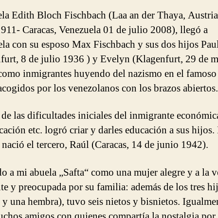
la Edith Bloch Fischbach (Laa an der Thaya, Austria
911- Caracas, Venezuela 01 de julio 2008), llegó a
la con su esposo Max Fischbach y sus dos hijos Pau
furt, 8 de julio 1936 ) y Evelyn (Klagenfurt, 29 de 
como inmigrantes huyendo del nazismo en el famoso
acogidos por los venezolanos con los brazos abiertos.
 de las dificultades iniciales del inmigrante económic
ación etc. logró criar y darles educación a sus hijos.
 nació el tercero, Raúl (Caracas, 14 de junio 1942).
o a mi abuela „Safta“ como una mujer alegre y a la v
te y preocupada por su familia: además de los tres hi
 y una hembra), tuvo seis nietos y bisnietos. Igualme
uchos amigos con quienes compartía la nostalgia por