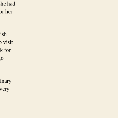
she had
or her
ish
 visit
k for
go
linary
 very