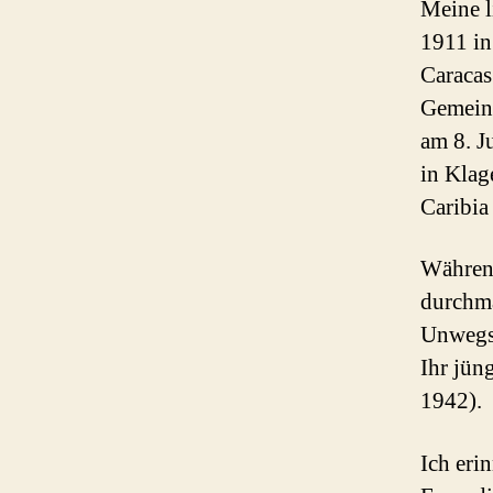
Meine l
1911 in
Caracas
Gemeins
am 8. J
in Klag
Caribia
Während
durchma
Unwegsa
Ihr jün
1942).
Ich eri