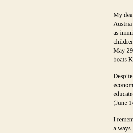
My dear
Austria
as immi
childre
May 29,
boats K
Despite 
economi
educate
(June 1
I reme
always 