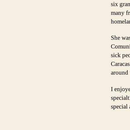
six gra
many fr
homela
She was
Comunit
sick pe
Caracas
around 
I enjoy
special
special