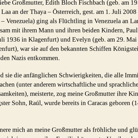
iebe Großmutter, Edith Bloch Fischbach (geb. am 19
 Laa an der Thaya – Österreich, gest. am 1. Juli 2008
 – Venezuela) ging als Flüchtling in Venezuela an La
am mit ihrem Mann und ihren beiden Kindern, Paul
uli 1936 in Klagenfurt) und Evelyn (geb. am 29. Ma
enfurt), war sie auf den bekannten Schiffen Königste
 den Nazis entkommen.
 sie die anfänglichen Schwierigkeiten, die alle Imm
chen (unter anderem wirtschaftliche und sprachlich
mkeiten), meisterte, zog meine Großmutter ihre Kin
gster Sohn, Raúl, wurde bereits in Caracas geboren (1
nnere mich an meine Großmutter als fröhliche und gl