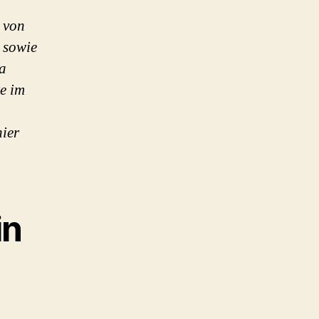
 von
 sowie
a
e im
hier
in