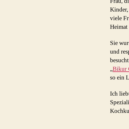
Frau, d
Kinder,
viele F
Heimat t
Sie wur
und res
besucht
„
Bikur
so ein 
Ich lieb
Spezial
Kochkun