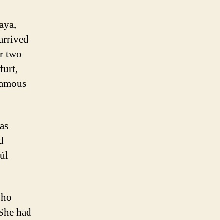
aya,
arrived
r two
furt,
famous
 as
d
úl
who
 She had