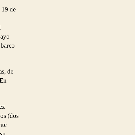
 19 de
l
mayo
 barco
as, de
 En
ez
jos (dos
nte
 su